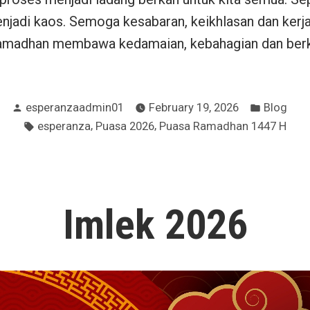
njadi kaos. Semoga kesabaran, keikhlasan dan kerja
madhan membawa kedamaian, kebahagian dan ber
Posted
Posted
esperanzaadmin01
February 19, 2026
Blog
by
in
Tags:
,
,
esperanza
Puasa 2026
Puasa Ramadhan 1447 H
Imlek 2026