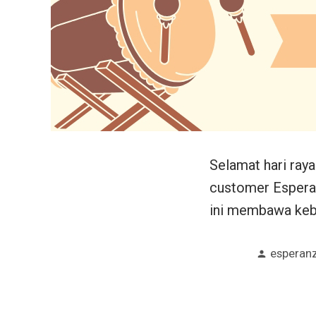
Selamat hari raya
customer Esperan
ini membawa keba
Posted
esperan
by