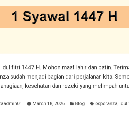
 idul fitri 1447 H. Mohon maaf lahir dan batin. Terim
za sudah menjadi bagian dari perjalanan kita. Se
hagiaan, kesehatan dan rezeki yang melimpah untu
Posted
Tags:
,
zaadmin01
March 18, 2026
Blog
esperanza
idul 
in