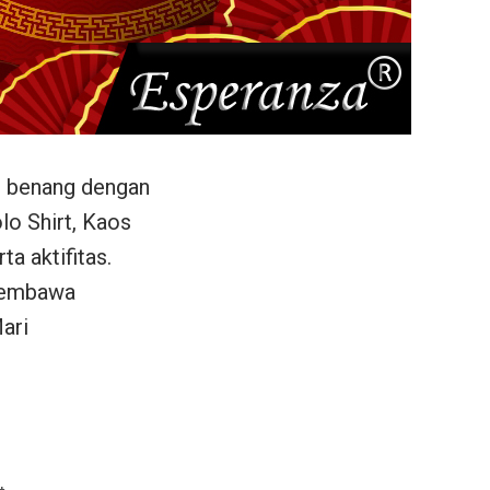
ap benang dengan
lo Shirt, Kaos
a aktifitas.
 membawa
ari