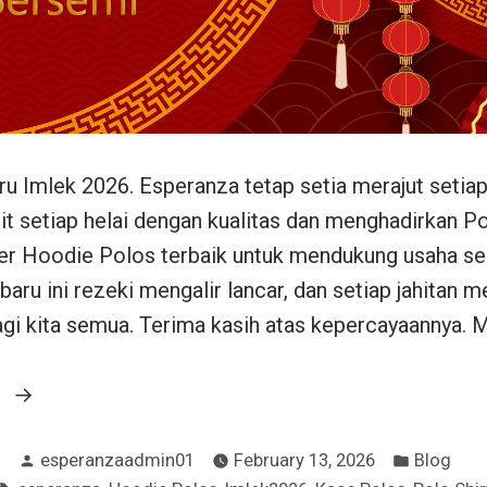
ru Imlek 2026. Esperanza tetap setia merajut seti
hit setiap helai dengan kualitas dan menghadirkan Po
r Hoodie Polos terbaik untuk mendukung usaha sert
baru ini rezeki mengalir lancar, dan setiap jahitan
gi kita semua. Terima kasih atas kepercayaannya. M
“Imlek
g
2026”
Posted
Posted
esperanzaadmin01
February 13, 2026
Blog