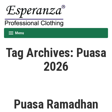
Skip
to
content
Esperanza
Menu
expanded
collapsed
Tag Archives:
Puasa
2026
Puasa Ramadhan