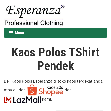
Skip
to
content
Esperanza
Menu
expanded
collapsed
Kaos Polos TShirt
Pendek
Beli Kaos Polos Esperanza di toko kaos terdekat anda
atau di
dan
dan
kami.