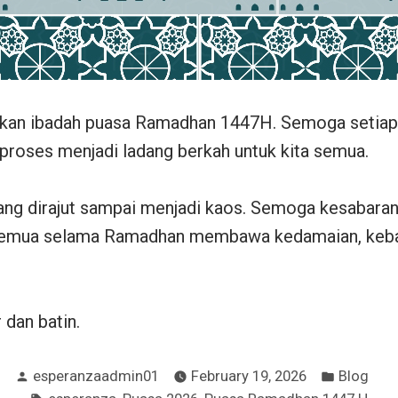
kan ibadah puasa Ramadhan 1447H. Semoga setiap 
 proses menjadi ladang berkah untuk kita semua.
ang dirajut sampai menjadi kaos. Semoga kesabaran
a semua selama Ramadhan membawa kedamaian, keb
 dan batin.
Posted
Posted
esperanzaadmin01
February 19, 2026
Blog
by
in