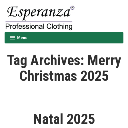
Skip
to
content
Esperanza
Menu
expanded
collapsed
Tag Archives:
Merry
Christmas 2025
Natal 2025