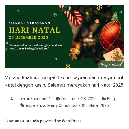
Merajut kualitas, menjahit kepercayaan dan menyambut
Natal dengan kasih. Selamat merayakan hari Natal 2025.
Posted
Posted
esperanzaadmin01
December 23, 2025
Blog
by
in
Tags:
,
,
esperanza
Merry Christmas 2025
Natal 2025
Esperanza
,
proudly powered by WordPress.