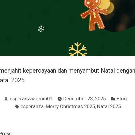
, menjahit kepercayaan dan menyambut Natal dengan
atal 2025.
Posted
Posted
esperanzaadmin01
December 23, 2025
Blog
by
in
Tags:
,
,
esperanza
Merry Christmas 2025
Natal 2025
Press.