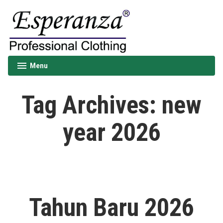
Skip
to
content
Esperanza
Menu
expanded
collapsed
Tag Archives:
new
year 2026
Tahun Baru 2026