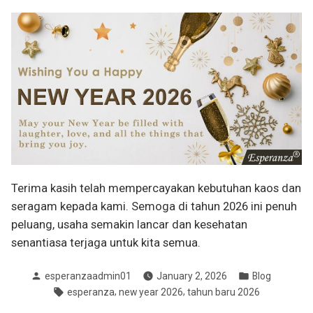
Terima kasih telah mempercayakan kebutuhan kaos dan
seragam kepada kami. Semoga di tahun 2026 ini penuh
peluang, usaha semakin lancar dan kesehatan
senantiasa terjaga untuk kita semua.
Posted
Posted
esperanzaadmin01
January 2, 2026
Blog
by
in
Tags:
,
,
esperanza
new year 2026
tahun baru 2026