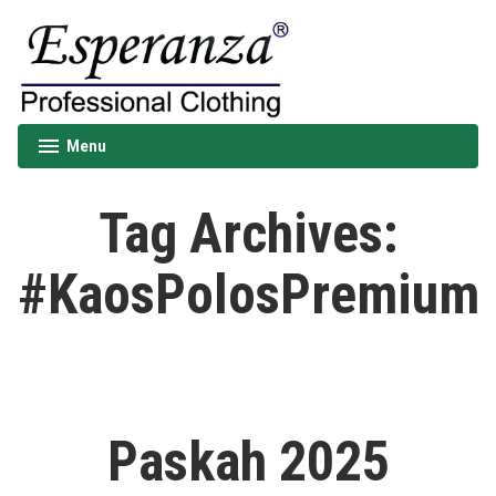
Skip
to
content
Esperanza
Menu
expanded
collapsed
Tag Archives:
#KaosPolosPremium
Paskah 2025