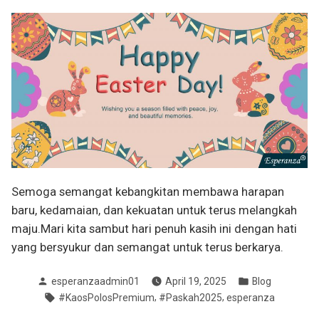
Semoga semangat kebangkitan membawa harapan
baru, kedamaian, dan kekuatan untuk terus melangkah
maju.Mari kita sambut hari penuh kasih ini dengan hati
yang bersyukur dan semangat untuk terus berkarya.
Posted
Posted
esperanzaadmin01
April 19, 2025
Blog
by
in
Tags:
,
,
#KaosPolosPremium
#Paskah2025
esperanza