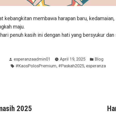
 kebangkitan membawa harapan baru, kedamaian, 
ngkah maju.
hari penuh kasih ini dengan hati yang bersyukur da
Posted
Posted
esperanzaadmin01
April 19, 2025
Blog
by
in
Tags:
,
,
#KaosPolosPremium
#Paskah2025
esperanza
ous
masih 2025
Ha
ion