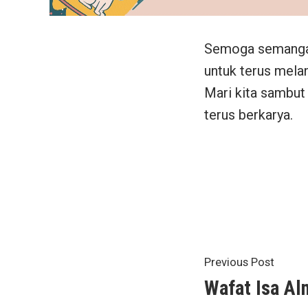
Semoga semangat
untuk terus mela
Mari kita sambut 
terus berkarya.
Post
Previ
Previous Post
post:
Wafat Isa Al
navigat