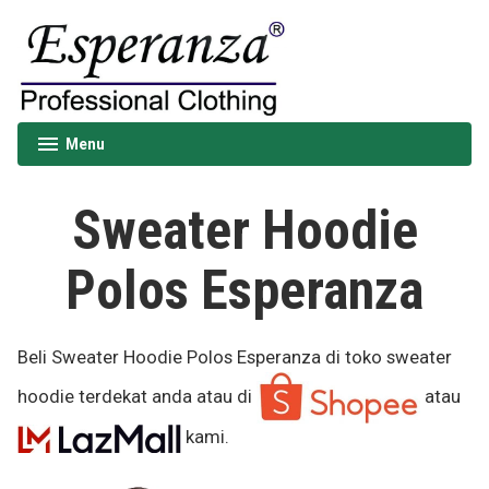
Skip
to
content
Esperanza
Menu
expanded
collapsed
Sweater Hoodie
Polos Esperanza
Beli Sweater Hoodie Polos Esperanza di toko sweater
hoodie terdekat anda atau di
atau
kami.