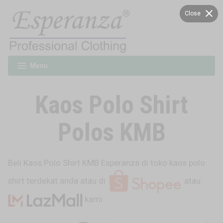
Skip
Close
Close
to
content
Esperanza
Menu
expanded
collapsed
Kaos Polo Shirt
Polos KMB
Beli Kaos Polo Shirt KMB Esperanza di toko kaos polo
shirt terdekat anda atau di
atau
kami.