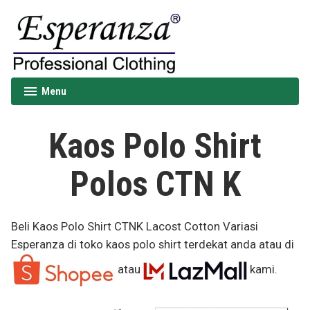
Skip
to
content
Esperanza
Menu
expanded
collapsed
Kaos Polo Shirt
Polos CTN K
Beli Kaos Polo Shirt CTNK Lacost Cotton Variasi
Esperanza di toko kaos polo shirt terdekat anda atau di
atau
kami.