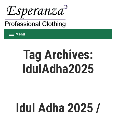
Skip
to
content
Esperanza
Menu
expanded
collapsed
Tag Archives:
IdulAdha2025
Idul Adha 2025 /