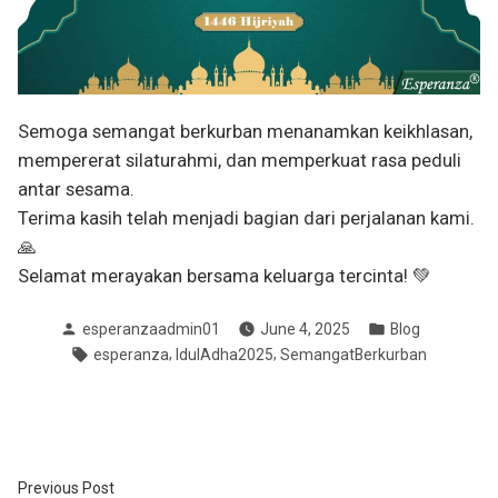
Semoga semangat berkurban menanamkan keikhlasan,
mempererat silaturahmi, dan memperkuat rasa peduli
antar sesama.
Terima kasih telah menjadi bagian dari perjalanan kami.
🙏
Selamat merayakan bersama keluarga tercinta! 💚
Posted
Posted
esperanzaadmin01
June 4, 2025
Blog
by
in
Tags:
,
,
esperanza
IdulAdha2025
SemangatBerkurban
Previous
Previous Post