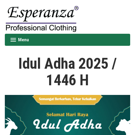
Skip
to
content
Esperanza
Menu
expanded
collapsed
Idul Adha 2025 /
1446 H