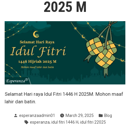
2025 M
Selamat Hari raya Idul Fitri 1446 H 2025M. Mohon maaf
lahir dan batin.
Posted
Posted
esperanzaadmin01
March 29, 2025
Blog
by
in
Tags:
,
,
esperanza
idul fitri 1446 H
idul fitri 22025