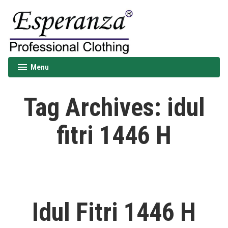
Skip
to
content
Esperanza
Menu
expanded
collapsed
Tag Archives:
idul
fitri 1446 H
Idul Fitri 1446 H