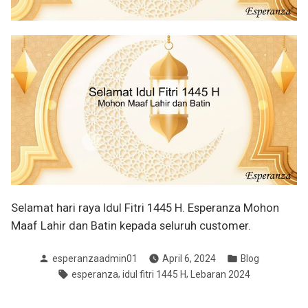
Selamat hari raya Idul Fitri 1445 H. Esperanza Mohon
Maaf Lahir dan Batin kepada seluruh customer.
Posted
Posted
esperanzaadmin01
April 6, 2024
Blog
by
in
Tags:
,
,
esperanza
idul fitri 1445 H
Lebaran 2024