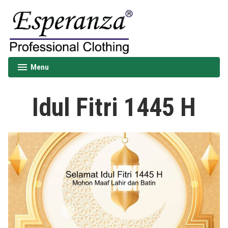
Skip
to
content
Esperanza
Menu
expanded
collapsed
Idul Fitri 1445 H