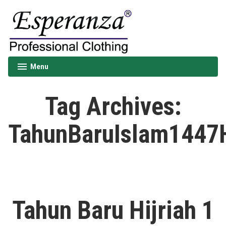
Skip
to
content
Esperanza
Menu
expanded
collapsed
Tag Archives:
TahunBaruIslam1447
Tahun Baru Hijriah 1