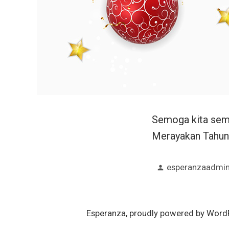
Semoga kita semu
Merayakan Tahun 
Posted
esperanzaadmi
by
Esperanza
,
proudly powered by Word