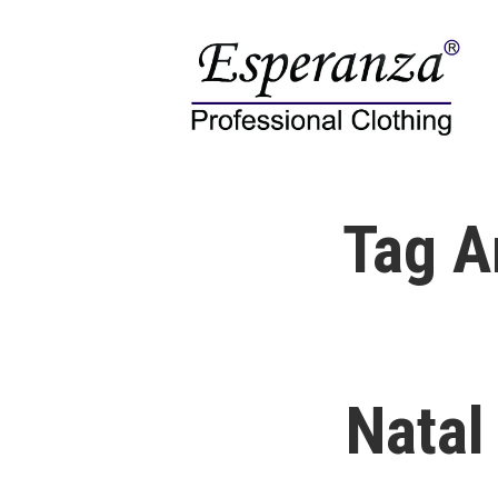
Skip
to
content
Esperanza
Kaos Polo Shirt Polos Esperanza
Tag A
Natal