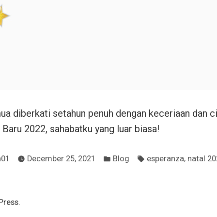
a diberkati setahun penuh dengan keceriaan dan ci
Baru 2022, sahabatku yang luar biasa!
Posted
Tags:
,
n01
December 25, 2021
Blog
esperanza
natal 2
in
Press.