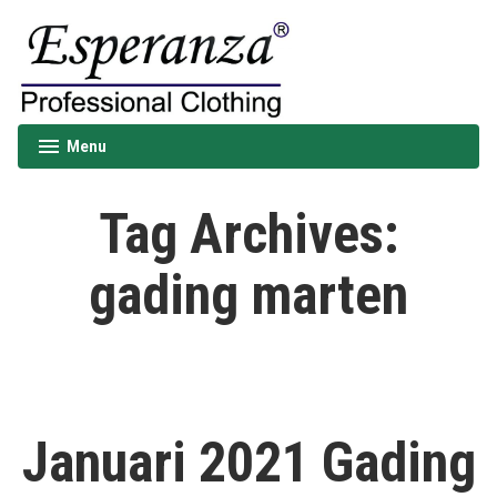
Skip
to
content
Esperanza
Menu
expanded
collapsed
Tag Archives:
gading marten
Januari 2021 Gading