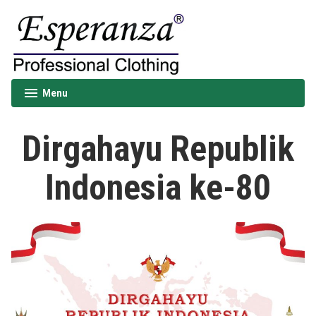
Skip
to
content
Esperanza
Menu
expanded
collapsed
Dirgahayu Republik
Indonesia ke-80