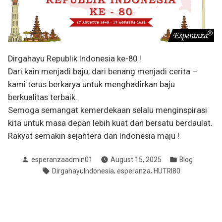
Dirgahayu Republik Indonesia ke-80 !
Dari kain menjadi baju, dari benang menjadi cerita –
kami terus berkarya untuk menghadirkan baju
berkualitas terbaik.
Semoga semangat kemerdekaan selalu menginspirasi
kita untuk masa depan lebih kuat dan bersatu berdaulat.
Rakyat semakin sejahtera dan Indonesia maju !
Posted
Posted
esperanzaadmin01
August 15, 2025
Blog
by
in
Tags:
,
,
DirgahayuIndonesia
esperanza
HUTRI80