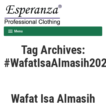
Skip
to
content
Esperanza
Menu
expanded
collapsed
Tag Archives:
#WafatIsaAlmasih20
Wafat Isa Almasih