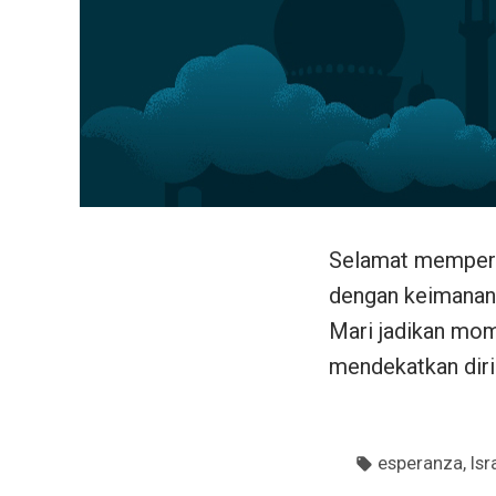
Selamat memperin
dengan keimanan 
Mari jadikan mom
mendekatkan diri
Tags:
,
esperanza
Is