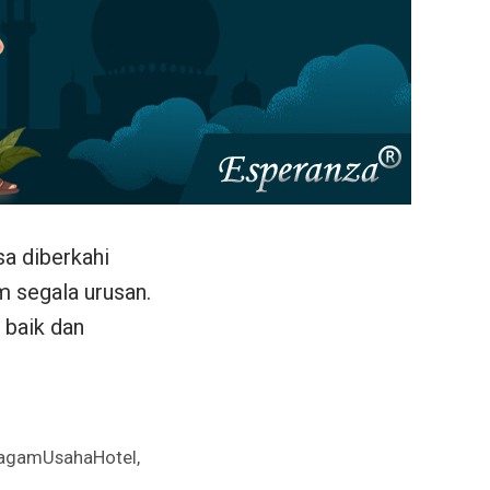
sa diberkahi
 segala urusan.
 baik dan
,
agamUsahaHotel