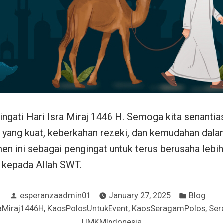
gati Hari Isra Miraj 1446 H. Semoga kita senantia
yang kuat, keberkahan rezeki, dan kemudahan dalam
en ini sebagai pengingat untuk terus berusaha lebih
 kepada Allah SWT.
Posted
Posted
esperanzaadmin01
January 27, 2025
Blog
by
in
,
,
,
raMiraj1446H
KaosPolosUntukEvent
KaosSeragamPolos
Ser
UMKMIndonesia