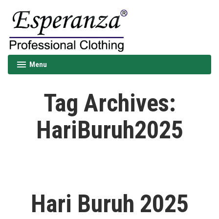
Skip
to
content
Esperanza
Menu
expanded
collapsed
Tag Archives:
HariBuruh2025
Hari Buruh 2025