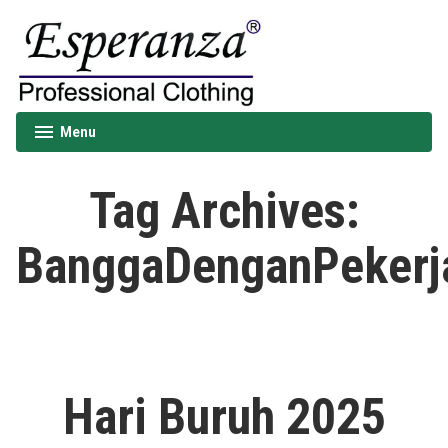
Skip
to
content
Esperanza
Menu
expanded
collapsed
Tag Archives:
BanggaDenganPekerj
Hari Buruh 2025