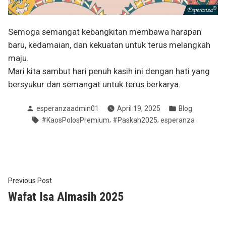
Semoga semangat kebangkitan membawa harapan
baru, kedamaian, dan kekuatan untuk terus melangkah
maju.
Mari kita sambut hari penuh kasih ini dengan hati yang
bersyukur dan semangat untuk terus berkarya.
Posted
Posted
esperanzaadmin01
April 19, 2025
Blog
by
in
Tags:
,
,
#KaosPolosPremium
#Paskah2025
esperanza
Post
Previous
Previous Post
post:
Wafat Isa Almasih 2025
navigation