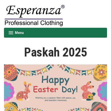
Skip
to
content
Esperanza
Menu
expanded
collapsed
Paskah 2025