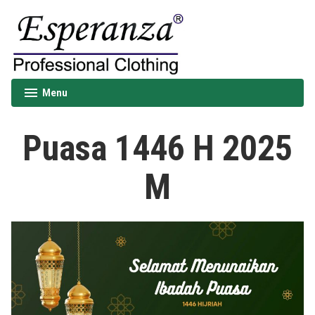
Skip
to
content
Esperanza
Menu
expanded
collapsed
Puasa 1446 H 2025
M