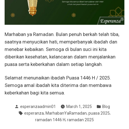
Marhaban ya Ramadan. Bulan penuh berkah telah tiba,
saatnya menyucikan hati, memperbanyak ibadah dan
menebar kebaikan. Semoga di bulan suci ini kita
diberikan kesehatan, kelancaran dalam menjalankan
puasa serta keberkahan dalam setiap langkah.
Selamat menunaikan ibadah Puasa 1446 H / 2025.
Semoga amal ibadah kita diterima dan membawa
keberkahan bagi kita semua.
Posted
Posted
esperanzaadmin01
March 1, 2025
Blog
by
in
Tags:
,
,
,
esperanza
MarhabanYaRamadan
puasa 2025
,
ramadan 1446 H
ramadan 2025