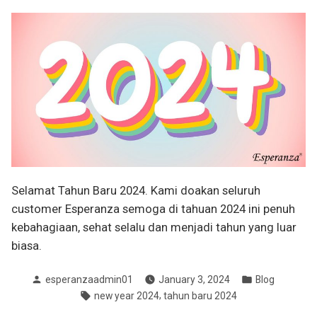
Selamat Tahun Baru 2024. Kami doakan seluruh
customer Esperanza semoga di tahuan 2024 ini penuh
kebahagiaan, sehat selalu dan menjadi tahun yang luar
biasa.
Posted
Posted
esperanzaadmin01
January 3, 2024
Blog
by
in
Tags:
,
new year 2024
tahun baru 2024