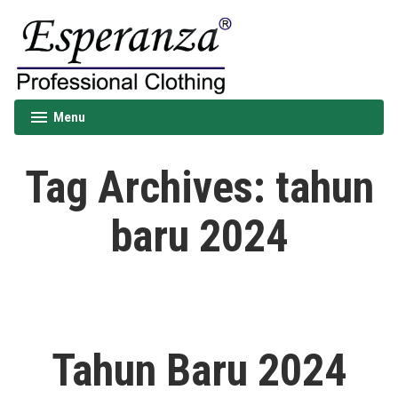
Skip
to
content
Esperanza
Menu
expanded
collapsed
Tag Archives:
tahun
baru 2024
Tahun Baru 2024