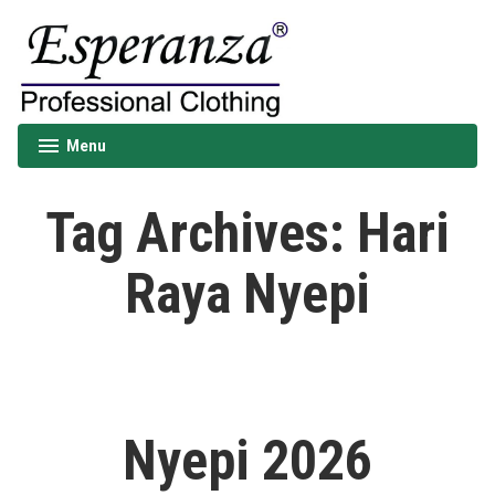
Skip
to
content
Esperanza
Menu
expanded
collapsed
Tag Archives:
Hari
Raya Nyepi
Nyepi 2026