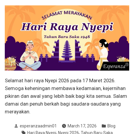
Selamat hari raya Nyepi 2026 pada 17 Maret 2026.
Semoga keheningan membawa kedamaian, kejernihan
pikiran dan awal yang lebih baik bagi kita semua. Salam
damai dan penuh berkah bagi saudara-saudara yang
merayakan.
Posted
Posted
esperanzaadmin01
March 17, 2026
Blog
by
in
Tags:
,
,
Hari Raya Nyepi
Nyepi 2026
Tahun Baru Saka