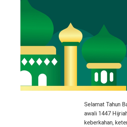
Selamat Tahun Ba
awali 1447 Hijri
keberkahan, kete