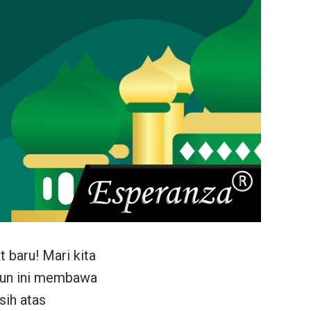
 baru! Mari kita
ahun ini membawa
sih atas