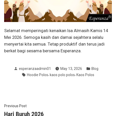
Selamat memperingati kenaikan Isa Almasih Kamis 14
Mei 2026. Semoga kasih dan damai sejahtera selalu
menyertai kita semua. Tetap produktif dan terus jadi
berkat bagi sesama bersama Esperanza.
Posted
Posted
esperanzaadmin01
May 13, 2026
Blog
by
in
Tags:
,
,
Hoodie Polos
kaos polo polos
Kaos Polos
Post
Previous
Previous Post
post:
Hari Buruh 2026