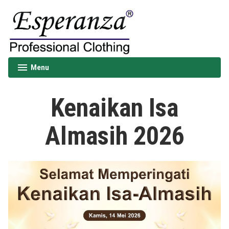
Skip
to
content
Esperanza
Menu
expanded
collapsed
Kenaikan Isa
Almasih 2026