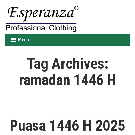
Skip
to
content
Esperanza
Menu
expanded
collapsed
Tag Archives:
ramadan 1446 H
Puasa 1446 H 2025